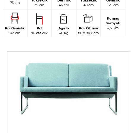
Yükseklik
Derinlik
Yükseklik
Genişlik
73 cm
39 cm
46 cm
40 cm
129 cm
Kumaş
Sarfiyatı
4,5 L/m
Kol Genişlik
Kol
Ağırlık
Koli Ölçüsü
143 cm
Yükseklik
40 kg
80 x 80 x cm